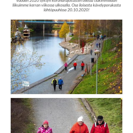
Vuoden 2020 syksyn koronarajoitusten ollessa tiukimmillaan
liikuimme kerran viikossa ulkosalla. Osa iloisesta kävelyporukasta
lähtöpuuhissa 20.10.2020!