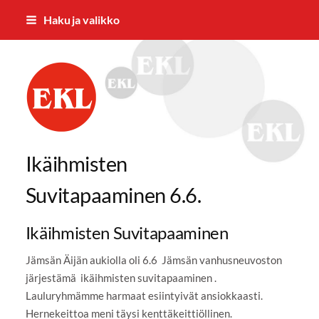
Siirry
Haku ja valikko
sivun
sisältöön
Jämsän Eläkkeensaajat ry.
Ikäihmisten
Suvitapaaminen 6.6.
Ikäihmisten Suvitapaaminen
Jämsän Äijän aukiolla oli 6.6 Jämsän vanhusneuvoston
järjestämä ikäihmisten suvitapaaminen .
Lauluryhmämme harmaat esiintyivät ansiokkaasti.
Hernekeittoa meni täysi kenttäkeittiöllinen.