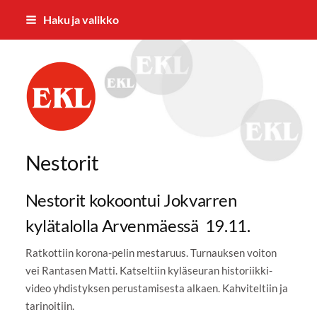
Siirry
Haku ja valikko
sivun
sisältöön
Jämsän Eläkkeensaajat ry.
Nestorit
Nestorit kokoontui Jokvarren
kylätalolla Arvenmäessä 19.11.
Ratkottiin korona-pelin mestaruus. Turnauksen voiton
vei Rantasen Matti. Katseltiin kyläseuran historiikki-
video yhdistyksen perustamisesta alkaen. Kahviteltiin ja
tarinoitiin.