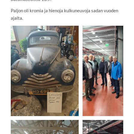
Paljon oli kromia ja hienoja kulkuneuvoja sadan vuoden
ajalta.