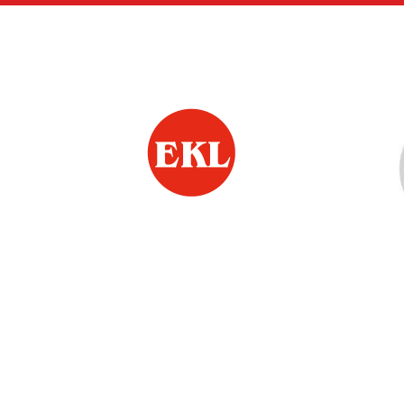
Siirry
sivun
sisältöön
Jämsän Eläkkeensaa