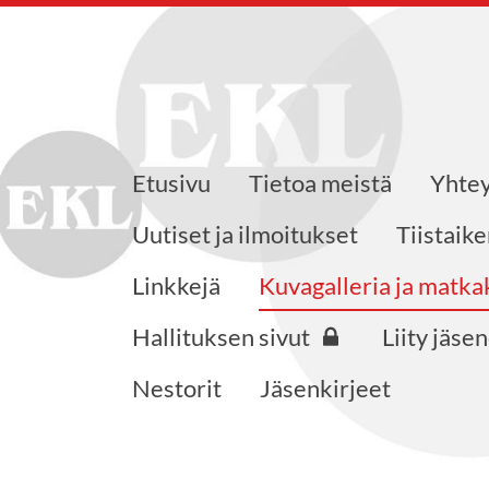
Etusivu
Tietoa meistä
Yhtey
jat ry.
Uutiset ja ilmoitukset
Tiistaik
Linkkejä
Kuvagalleria ja matk
Hallituksen sivut
Liity jäse
Nestorit
Jäsenkirjeet