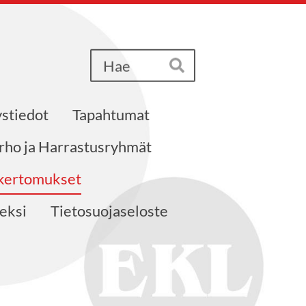
Haku
Hae
stiedot
Tapahtumat
erho ja Harrastusryhmät
akertomukset
neksi
Tietosuojaseloste