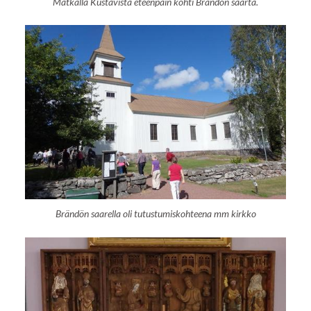
Matkalla Kustavista eteenpäin kohti Brändön saarta.
Brändön saarella oli tutustumiskohteena mm kirkko