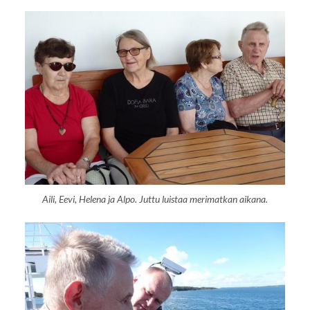
Aili, Eevi, Helena ja Alpo. Juttu luistaa merimatkan aikana.