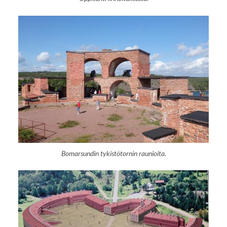
Bomarsundin tykistötornin raunioita.