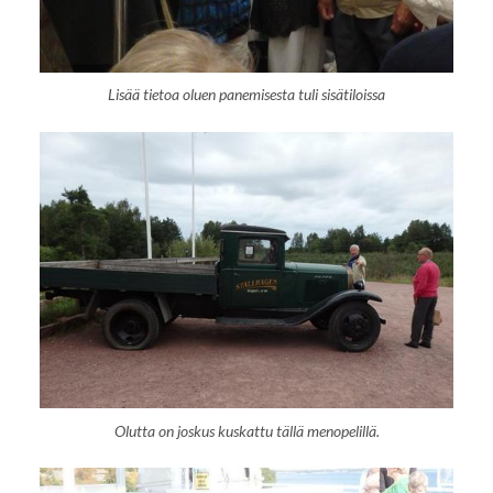
Lisää tietoa oluen panemisesta tuli sisätiloissa
Olutta on joskus kuskattu tällä menopelillä.