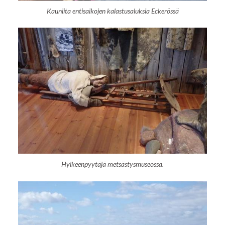
Kauniita entisaikojen kalastusaluksia Eckerössä
Hylkeenpyytäjä metsästysmuseossa.