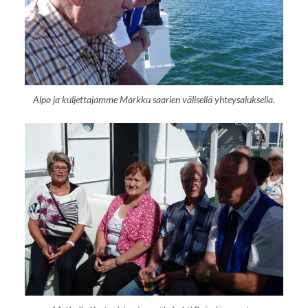
Alpo ja kuljettajamme Markku saarien välisellä yhteysaluksella.