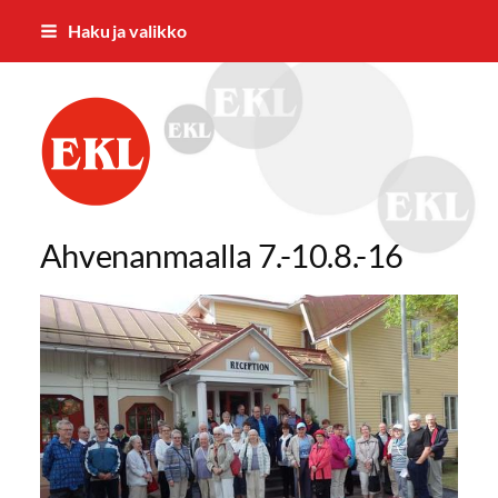
Siirry
Haku ja valikko
sivun
sisältöön
Jämsän Eläkkeensaajat ry.
Ahvenanmaalla 7.-10.8.-16