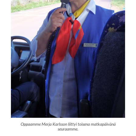
Oppaamme Merja Karlsson liittyi toisena matkapäivänä
seuraamme.