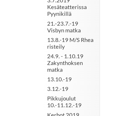
3.7.2019
Kesäteatterissa
Pyynikillä
21.-23.7.-19
Visbyn matka
13.8.-19 M/S Rhea
risteily
24.9. - 1.10.19
Zakynthoksen
matka
13.10.-19
3.12.-19
Pikkujoulut
10.-11.12.-19
Kerhot 2019