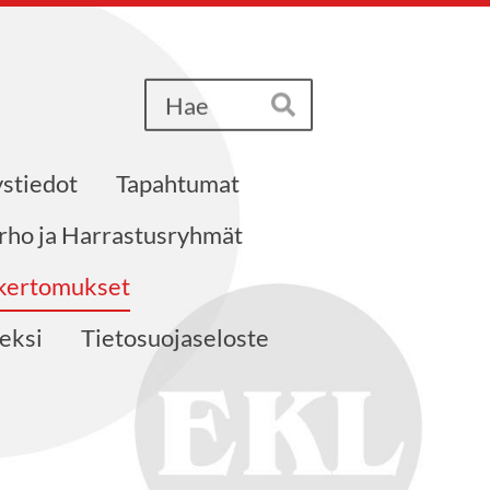
Haku
Hae
stiedot
Tapahtumat
erho ja Harrastusryhmät
akertomukset
neksi
Tietosuojaseloste