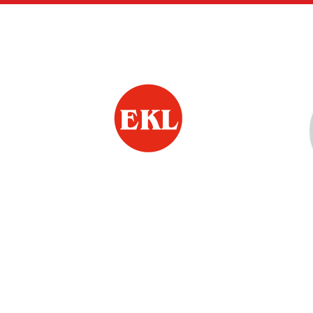
Siirry
sivun
sisältöön
Jämsän Eläkkeensaa