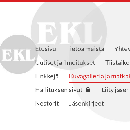
Etusivu
Tietoa meistä
Yhtey
jat ry.
Uutiset ja ilmoitukset
Tiistaik
Linkkejä
Kuvagalleria ja matk
Hallituksen sivut
Liity jäse
Nestorit
Jäsenkirjeet