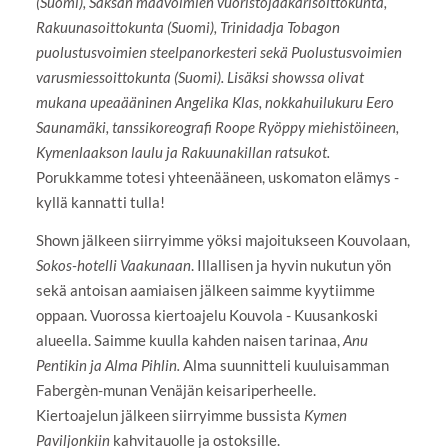
(Suomi), Saksan maavoimien vuoristojääkärisoittokunta,
Rakuunasoittokunta (Suomi), Trinidadja Tobagon
puolustusvoimien steelpanorkesteri sekä Puolustusvoimien
varusmiessoittokunta (Suomi). Lisäksi showssa olivat
mukana upeaääninen Angelika Klas, nokkahuilukuru Eero
Saunamäki, tanssikoreografi Roope Ryöppy miehistöineen,
Kymenlaakson laulu ja Rakuunakillan ratsukot.
Porukkamme totesi yhteenääneen, uskomaton elämys -
kyllä kannatti tulla!
Shown jälkeen siirryimme yöksi majoitukseen Kouvolaan,
Sokos-hotelli Vaakunaan
. Illallisen ja hyvin nukutun yön
sekä antoisan aamiaisen jälkeen saimme kyytiimme
oppaan. Vuorossa kiertoajelu Kouvola - Kuusankoski
alueella. Saimme kuulla kahden naisen tarinaa,
Anu
Pentikin ja Alma Pihlin.
Alma suunnitteli kuuluisamman
Fabergèn-munan Venäjän keisariperheelle.
Kiertoajelun jälkeen siirryimme bussista
Kymen
Paviljonkiin
kahvitauolle ja ostoksille.