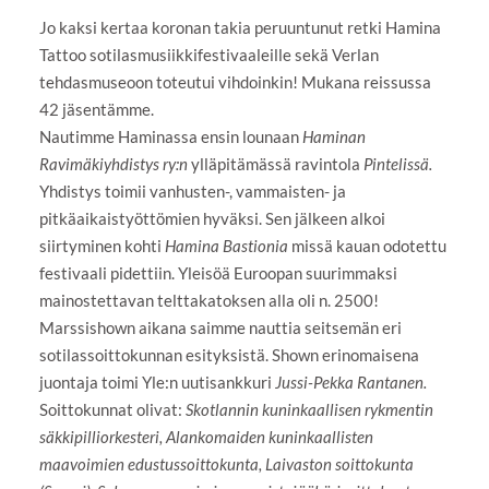
Jo kaksi kertaa koronan takia peruuntunut retki Hamina
Tattoo sotilasmusiikkifestivaaleille sekä Verlan
tehdasmuseoon toteutui vihdoinkin! Mukana reissussa
42 jäsentämme.
Nautimme Haminassa ensin lounaan
Haminan
Ravimäkiyhdistys ry:n
ylläpitämässä ravintola
Pintelissä.
Yhdistys toimii vanhusten-, vammaisten- ja
pitkäaikaistyöttömien hyväksi.
Sen jälkeen
alkoi
siirtyminen kohti
Hamina Bastionia
missä kauan odotettu
festivaali pidettiin. Yleisöä Euroopan suurimmaksi
mainostettavan telttakatoksen alla oli n. 2500!
Marssishown aikana saimme nauttia seitsemän eri
sotilassoittokunnan esityksistä. Shown erinomaisena
juontaja toimi Yle:n uutisankkuri
Jussi-Pekka Rantanen.
Soittokunnat olivat:
Skotlannin kuninkaallisen rykmentin
säkkipilliorkesteri, Alankomaiden kuninkaallisten
maavoimien edustussoittokunta, Laivaston soittokunta