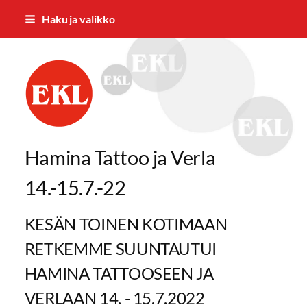
Siirry
Haku ja valikko
sivun
sisältöön
Jämsän Eläkkeensaajat ry.
Hamina Tattoo ja Verla
14.-15.7.-22
KESÄN TOINEN KOTIMAAN
RETKEMME SUUNTAUTUI
HAMINA TATTOOSEEN JA
VERLAAN 14. - 15.7.2022