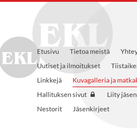
Etusivu
Tietoa meistä
Yhtey
jat ry.
Uutiset ja ilmoitukset
Tiistaik
Linkkejä
Kuvagalleria ja matk
Hallituksen sivut
Liity jäse
Nestorit
Jäsenkirjeet