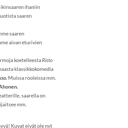
ikinsaaren ihaniin
uotista saaren
imme saaren
mme aivan eturivien
ermoja koetelleesta
Risto
aasta klassikkokomedia
kso.
Muissa rooleissa mm.
 Ahonen.
atterille, saarella on
ijaitsee mm.
yvä! Kuvat eivät ole nyt