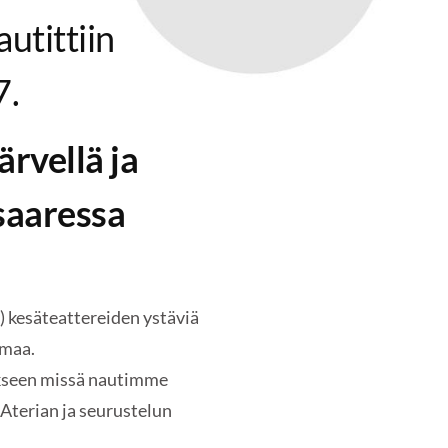
utittiin
7.
ärvellä ja
nsaaressa
ä) kesäteattereiden ystäviä
amaa.
kseen missä nautimme
 Aterian ja seurustelun