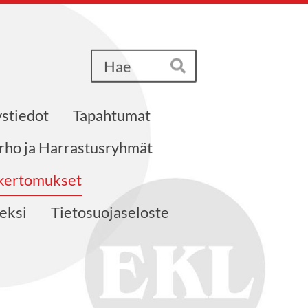
Haku
Hae
stiedot
Tapahtumat
erho ja Harrastusryhmät
akertomukset
neksi
Tietosuojaseloste