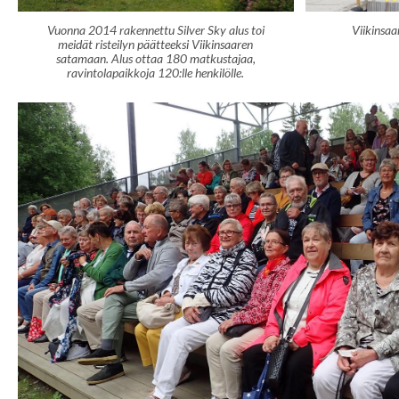
Vuonna 2014 rakennettu Silver Sky alus toi
Viikinsaa
meidät risteilyn päätteeksi Viikinsaaren
satamaan. Alus ottaa 180 matkustajaa,
ravintolapaikkoja 120:lle henkilölle.