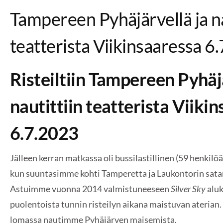
Tampereen Pyhäjärvellä ja na
teatterista Viikinsaaressa 6.
Risteiltiin Tampereen Pyhäj
nautittiin teatterista Viiki
6.7.2023
Jälleen kerran matkassa oli bussilastillinen (59 henkilö
kun suuntasimme kohti Tamperetta ja Laukontorin sat
Astuimme vuonna 2014 valmistuneeseen
Silver Sky
alu
puolentoista tunnin risteilyn aikana maistuvan aterian.
lomassa nautimme Pyhäjärven maisemista.