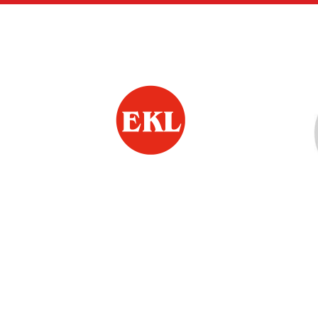
Siirry
sivun
sisältöön
Jämsän Eläkkeensaa