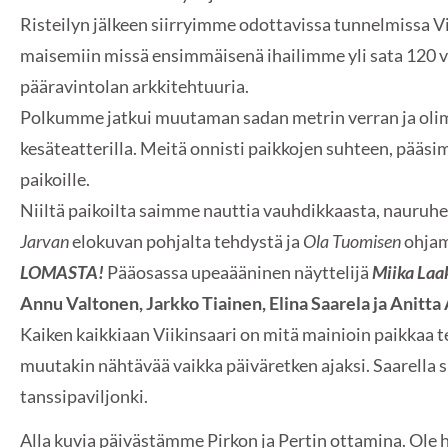
Risteilyn jälkeen siirryimme odottavissa tunnelmissa Vi
maisemiin missä ensimmäisenä ihailimme yli sata 120 v
pääravintolan arkkitehtuuria.
Polkumme jatkui muutaman sadan metrin verran ja ol
kesäteatterilla. Meitä onnisti paikkojen suhteen, pääsi
paikoille.
Niiltä paikoilta saimme nauttia vauhdikkaasta, nauruh
Jarvan
elokuvan pohjalta tehdystä ja
Ola Tuomisen
ohjam
LOMASTA!
Pääosassa upeaääninen
näyttelijä
Miika Laa
Annu Valtonen, Jarkko Tiainen, Elina Saarela ja Anitta
Kaiken kaikkiaan Viikinsaari on mitä mainioin paikkaa te
muutakin nähtävää vaikka päiväretken ajaksi. Saarella s
tanssipaviljonki.
Alla kuvia päivästämme Pirkon ja Pertin ottamina. Ole h