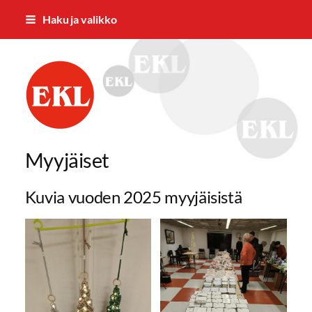
Siirry
Haku ja valikko
sivun
sisältöön
Jämsän Eläkkeensaajat ry.
Myyjäiset
Kuvia vuoden 2025 myyjäisistä