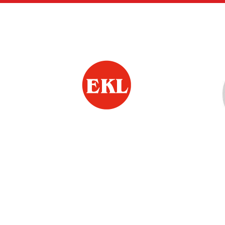
Siirry
sivun
sisältöön
Jämsän Eläkkeensaa