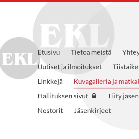
Etusivu
Tietoa meistä
Yhtey
jat ry.
Uutiset ja ilmoitukset
Tiistaik
Linkkejä
Kuvagalleria ja matk
Hallituksen sivut
Liity jäse
Nestorit
Jäsenkirjeet