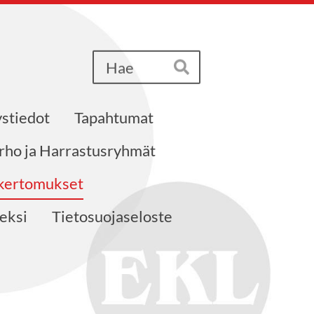
Haku
Hae
stiedot
Tapahtumat
erho ja Harrastusryhmät
akertomukset
neksi
Tietosuojaseloste