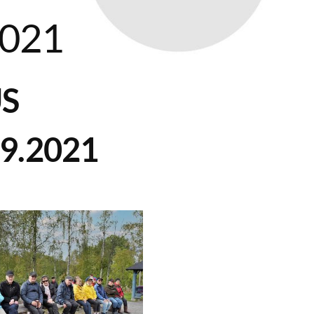
.2021
S
9.2021