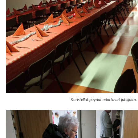
Koristellut pöydät odottavat juhlijoita.