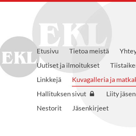
Etusivu
Tietoa meistä
Yhtey
jat ry.
Uutiset ja ilmoitukset
Tiistaik
Linkkejä
Kuvagalleria ja matk
Hallituksen sivut
Liity jäse
Nestorit
Jäsenkirjeet