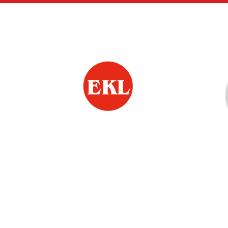
Siirry
sivun
sisältöön
Jämsän Eläkkeensaa