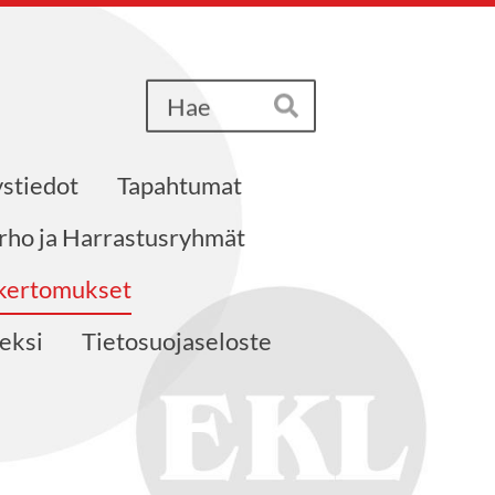
Haku
Hae
stiedot
Tapahtumat
erho ja Harrastusryhmät
akertomukset
neksi
Tietosuojaseloste