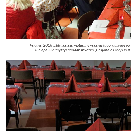
Vuoden 2018 pikkujouluja vietimme vuoden tauon jälkeen perin
Juhlapaikka täyttyi ääriään myöten, juhlijoita oli saapunut 