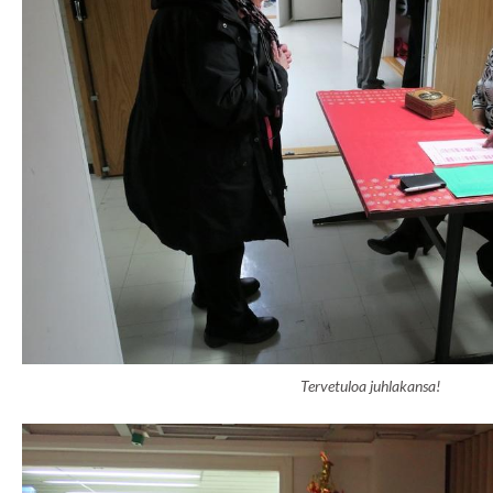
Tervetuloa juhlakansa!