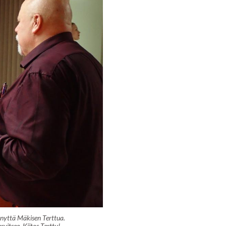
hnyttä Mäkisen Terttua.
rvitsee. Kiitos Terttu!