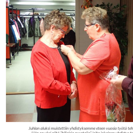
Juhlan aluksi muistettiin yhdistyksemme eteen vuosia työtä te
Hän on yksi niitä "hiljaisia puurtajia" joita jokainen yhdistys ta