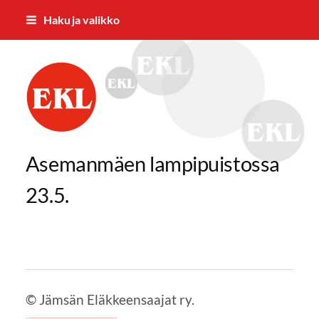
Siirry
Haku ja valikko
sivun
sisältöön
Jämsän Eläkkeensaajat ry.
Asemanmäen lampipuistossa
23.5.
©
Jämsän Eläkkeensaajat ry.