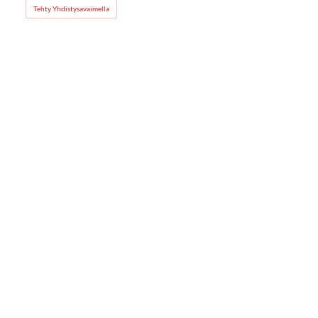
Tehty Yhdistysavaimella