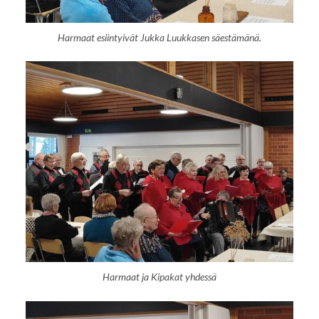
Harmaat esiintyivät Jukka Luukkasen säestämänä.
Harmaat ja Kipakat yhdessä