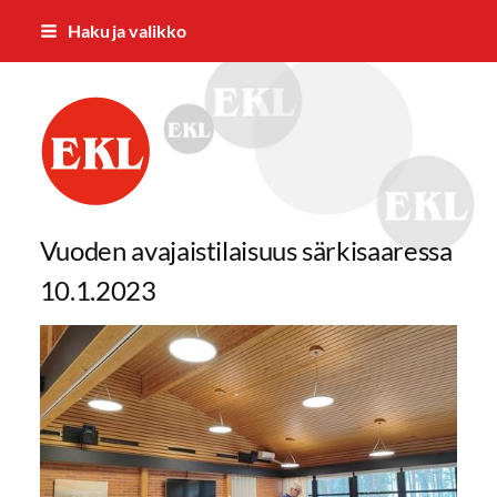
Siirry
Haku ja valikko
sivun
sisältöön
Jämsän Eläkkeensaajat ry.
Vuoden avajaistilaisuus särkisaaressa
10.1.2023