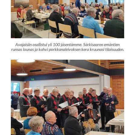
Avajaisiin osallistui yli 100 jäsentämme. Särkisaaren emäntien
runsas lounas ja kahvi porkkanaleivoksen kera kruunasi tilaisuuden.